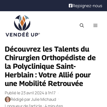
Rejoignez-nous
Aller
au
Men
contenu
Découvrez les Talents du
Chirurgien Orthopédiste de
la Polyclinique Saint-
Herblain : Votre Allié pour
une Mobilité Retrouvée
Publié le 23 avril 2024 à 1h17
·
·
Rédigé par
Julie Michaud
Longueur de l’article : 4 minutes