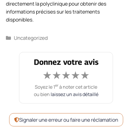
directement la polyclinique pour obtenir des
informations précises sur les traitements
disponibles.
Catégories
Uncategorized
Donnez votre avis
★
★
★
★
★
er
Soyez le 1
à noter cet article
ou bien
laissez un avis détaillé
Signaler une erreur ou faire une réclamation