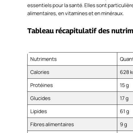
essentiels pour la santé. Elles sont particuliè
alimentaires, en vitamines et en minéraux.
Tableau récapitulatif des nutri
Nutriments
Quant
Calories
628 k
Protéines
15 g
Glucides
17 g
Lipides
61 g
Fibres alimentaires
9 g