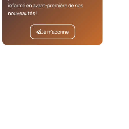
informé en avant-première de nos
nouveautés !
Je m'abonne