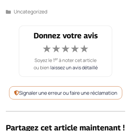
Catégories
Uncategorized
Donnez votre avis
★
★
★
★
★
er
Soyez le 1
à noter cet article
ou bien
laissez un avis détaillé
Signaler une erreur ou faire une réclamation
Partagez cet article maintenant !