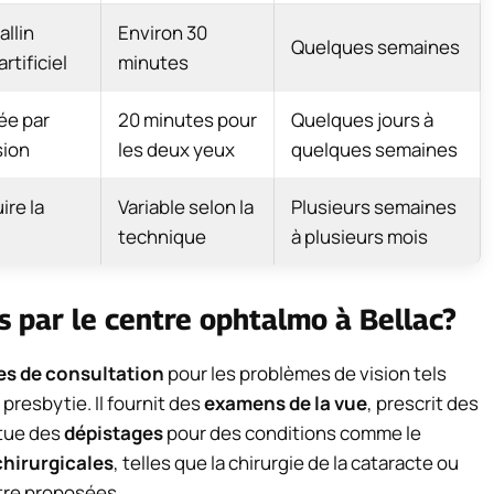
llin
Environ 30
Quelques semaines
rtificiel
minutes
ée par
20 minutes pour
Quelques jours à
sion
les deux yeux
quelques semaines
ire la
Variable selon la
Plusieurs semaines
technique
à plusieurs mois
ts par le centre ophtalmo à Bellac?
es de consultation
pour les problèmes de vision tels
 presbytie. Il fournit des
examens de la vue
, prescrit des
ctue des
dépistages
pour des conditions comme le
chirurgicales
, telles que la chirurgie de la cataracte ou
tre proposées.