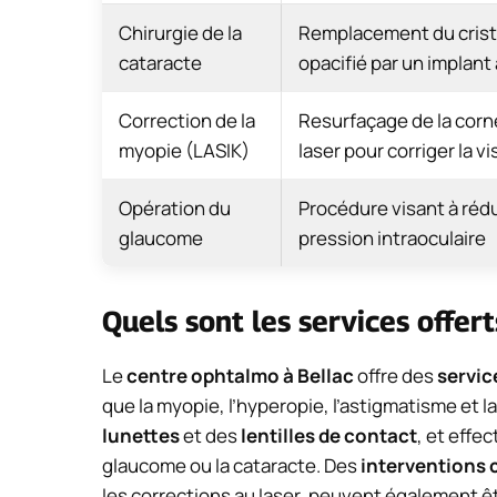
Chirurgie de la
Remplacement du crista
cataracte
opacifié par un implant a
Correction de la
Resurfaçage de la corn
myopie (LASIK)
laser pour corriger la vi
Opération du
Procédure visant à rédu
glaucome
pression intraoculaire
Quels sont les services offer
Le
centre ophtalmo à Bellac
offre des
servic
que la myopie, l’hyperopie, l’astigmatisme et la
lunettes
et des
lentilles de contact
, et effe
glaucome ou la cataracte. Des
interventions 
les corrections au laser, peuvent également ê