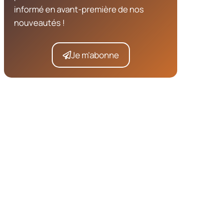
informé en avant-première de nos
nouveautés !
Je m'abonne