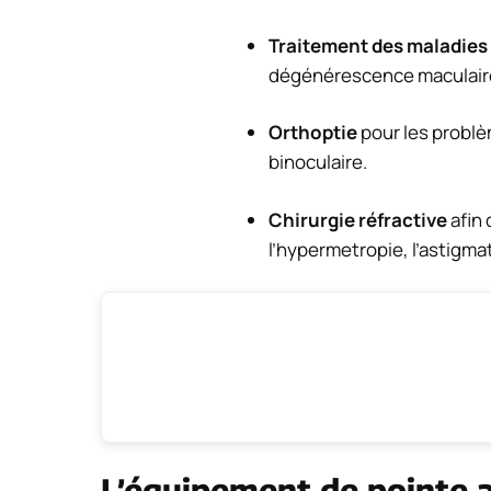
Traitement des maladies 
dégénérescence maculair
Orthoptie
pour les problèm
binoculaire.
Chirurgie réfractive
afin 
l’hypermetropie, l’astigma
L’équipement de pointe a