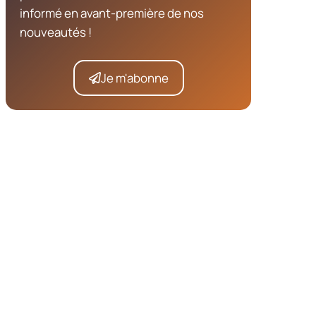
informé en avant-première de nos
nouveautés !
Je m'abonne