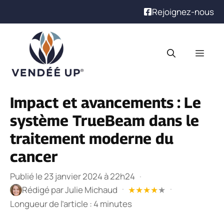
Rejoignez-nous
Aller
au
Men
contenu
Impact et avancements : Le
système TrueBeam dans le
traitement moderne du
cancer
Publié le 23 janvier 2024 à 22h24
·
·
·
Rédigé par
Julie Michaud
★
★
★
★
★
Longueur de l’article : 4 minutes