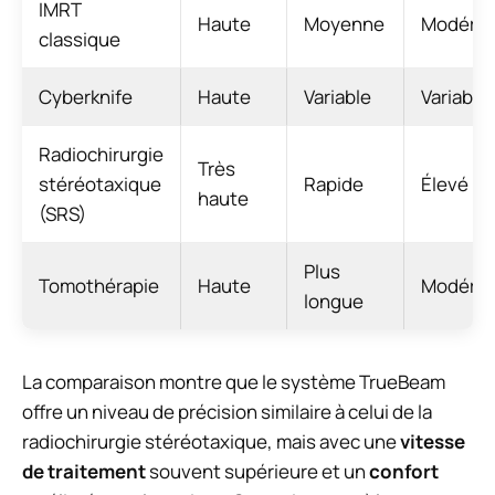
IMRT
Haute
Moyenne
Modéré
classique
Cyberknife
Haute
Variable
Variable
Radiochirurgie
Très
stéréotaxique
Rapide
Élevé
haute
(SRS)
Plus
Tomothérapie
Haute
Modéré
longue
La comparaison montre que le système TrueBeam
offre un niveau de précision similaire à celui de la
radiochirurgie stéréotaxique, mais avec une
vitesse
de traitement
souvent supérieure et un
confort